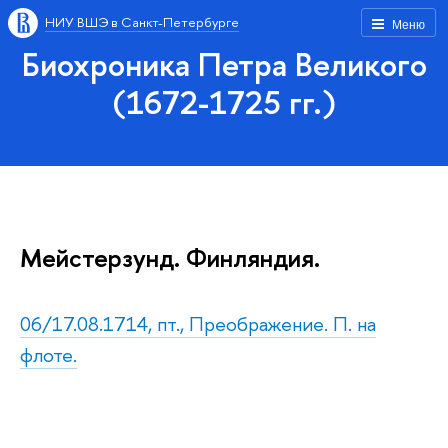
НИУ ВШЭ в Санкт-Петербурге
Меню
Биохроника Петра Великого
(1672-1725 гг.)
Мейстерзунд. Финляндия.
06/17.08.1714, пт., Преображение. П. на
флоте.