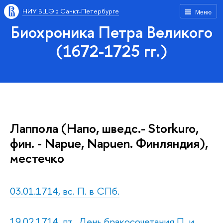
НИУ ВШЭ в Санкт-Петербурге
Меню
Биохроника Петра Великого
(1672-1725 гг.)
Лаппола (Напо, шведс.- Storkuro,
фин. - Napue, Napuen. Финляндия),
местечко
03.01.1714, вс. П. в СПб.
19.02.1714, пт., День бракосочетания П. и