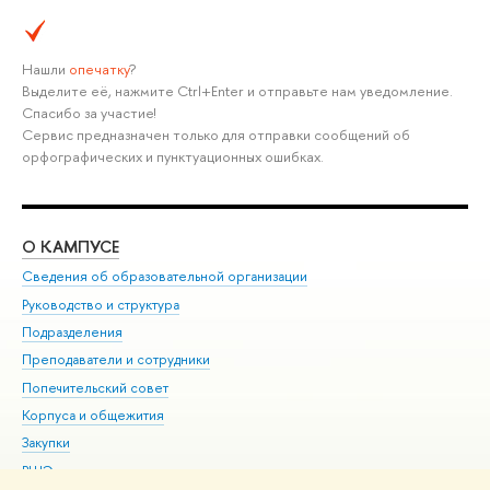
Нашли
опечатку
?
Выделите её, нажмите Ctrl+Enter и отправьте нам уведомление.
Спасибо за участие!
Сервис предназначен только для отправки сообщений об
орфографических и пунктуационных ошибках.
О КАМПУСЕ
ОБ
Сведения об образовательной организации
Мер
Руководство и структура
Мер
Подразделения
Дов
Преподаватели и сотрудники
Ол
Попечительский совет
При
Корпуса и общежития
При
Закупки
Ди
ВШЭ для студентов с ограниченными возможностями
До