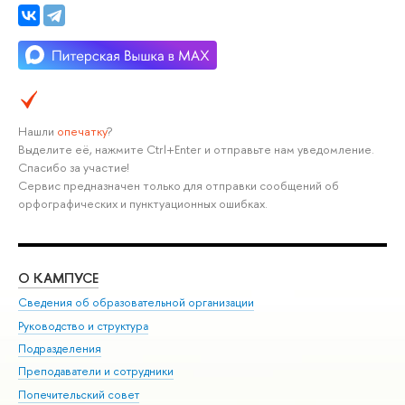
Нашли
опечатку
?
Выделите её, нажмите Ctrl+Enter и отправьте нам уведомление.
Спасибо за участие!
Сервис предназначен только для отправки сообщений об
орфографических и пунктуационных ошибках.
О КАМПУСЕ
ОБ
Сведения об образовательной организации
Мер
Руководство и структура
Мер
Подразделения
Дов
Преподаватели и сотрудники
Ол
Попечительский совет
При