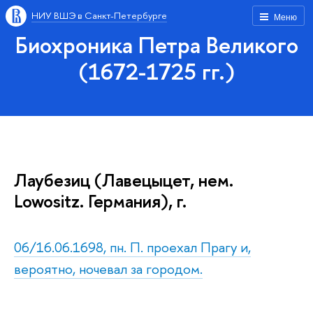
НИУ ВШЭ в Санкт-Петербурге
Меню
Биохроника Петра Великого
(1672-1725 гг.)
Лаубезиц (Лавецыцет, нем.
Lowositz. Германия), г.
06/16.06.1698, пн. П. проехал Прагу и,
вероятно, ночевал за городом.