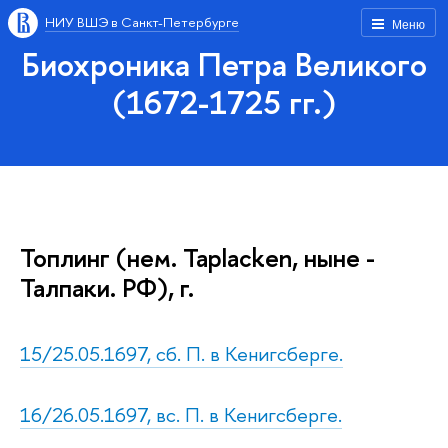
НИУ ВШЭ в Санкт-Петербурге
Меню
Биохроника Петра Великого
(1672-1725 гг.)
Топлинг (нем. Taplacken, ныне -
Талпаки. РФ), г.
15/25.05.1697, сб. П. в Кенигсберге.
16/26.05.1697, вс. П. в Кенигсберге.