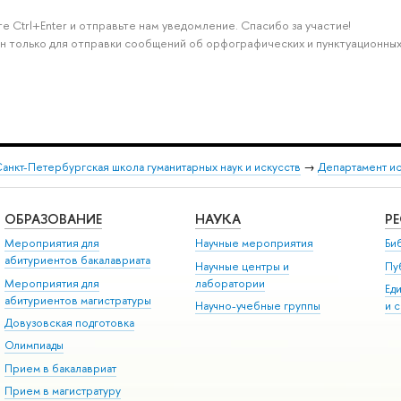
е Ctrl+Enter и отправьте нам уведомление. Спасибо за участие!
н только для отправки сообщений об орфографических и пунктуационных
анкт-Петербургская школа гуманитарных наук и искусств
→
Департамент и
ОБРАЗОВАНИЕ
НАУКА
Р
Мероприятия для
Научные мероприятия
Би
абитуриентов бакалавриата
Научные центры и
Пу
Мероприятия для
лаборатории
Ед
абитуриентов магистратуры
Научно-учебные группы
и 
Довузовская подготовка
Олимпиады
Прием в бакалавриат
Прием в магистратуру