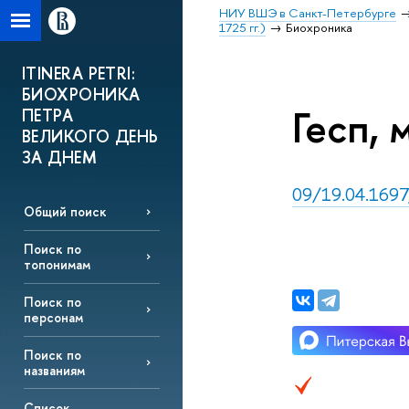
НИУ ВШЭ в Санкт-Петербурге
1725 гг.)
Биохроника
ITINERA PETRI:
БИОХРОНИКА
Гесп, 
ПЕТРА
ВЕЛИКОГО ДЕНЬ
ЗА ДНЕМ
09/19.04.1697, 
Общий поиск
Поиск по
топонимам
Поиск по
персонам
Поиск по
названиям
Список