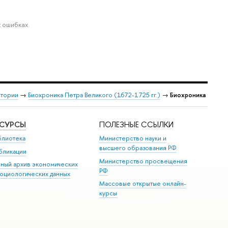
 ошибках.
стории
→
Биохроника Петра Великого (1672-1725 гг.)
→
Биохроника
ЕСУРСЫ
ПОЛЕЗНЫЕ ССЫЛКИ
блиотека
Министерство науки и
высшего образования РФ
бликации
Министерство просвещения
иный архив экономических
РФ
социологических данных
Массовые открытые онлайн-
курсы