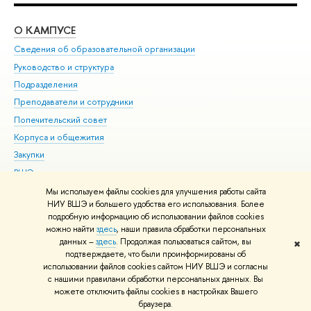
О КАМПУСЕ
ОБ
Сведения об образовательной организации
Мер
Руководство и структура
Мер
Подразделения
Дов
Преподаватели и сотрудники
Ол
Попечительский совет
При
Корпуса и общежития
При
Закупки
Ди
ВШЭ для студентов с ограниченными возможностями
До
здоровья и инвалидностью
Ас
Мы используем файлы cookies для улучшения работы сайта
Версия для слабовидящих
НИУ ВШЭ и большего удобства его использования. Более
Обр
подробную информацию об использовании файлов cookies
Единая платежная страница
можно найти
здесь
, наши правила обработки персональных
данных –
здесь
. Продолжая пользоваться сайтом, вы
✖
Редактору
подтверждаете, что были проинформированы об
© НИУ ВШЭ 1993–2026
Адреса и контакты
Условия использования
использовании файлов cookies сайтом НИУ ВШЭ и согласны
с нашими правилами обработки персональных данных. Вы
материалов
Политика конфиденциальности
Карта сайта
можете отключить файлы cookies в настройках Вашего
Шрифты HSE Sans и HSE Slab разработаны в
Школе дизайна НИУ ВШЭ
браузера.