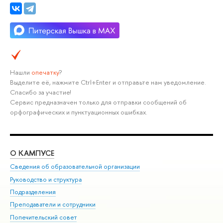
Нашли
опечатку
?
Выделите её, нажмите Ctrl+Enter и отправьте нам уведомление.
Спасибо за участие!
Сервис предназначен только для отправки сообщений об
орфографических и пунктуационных ошибках.
О КАМПУСЕ
ОБ
Сведения об образовательной организации
Мер
Руководство и структура
Мер
Подразделения
Дов
Преподаватели и сотрудники
Ол
Попечительский совет
При