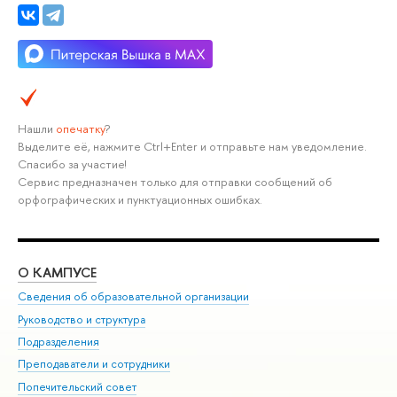
Нашли
опечатку
?
Выделите её, нажмите Ctrl+Enter и отправьте нам уведомление.
Спасибо за участие!
Сервис предназначен только для отправки сообщений об
орфографических и пунктуационных ошибках.
О КАМПУСЕ
ОБ
Сведения об образовательной организации
Мер
Руководство и структура
Мер
Подразделения
Дов
Преподаватели и сотрудники
Ол
Попечительский совет
При