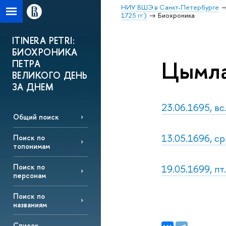
НИУ ВШЭ в Санкт-Петербурге
1725 гг.)
Биохроника
ITINERA PETRI:
БИОХРОНИКА
Цымла
ПЕТРА
ВЕЛИКОГО ДЕНЬ
ЗА ДНЕМ
23.06.1695, вс.
Общий поиск
13.05.1696, ср.
Поиск по
топонимам
19.05.1699, пт.
Поиск по
персонам
Поиск по
названиям
Список