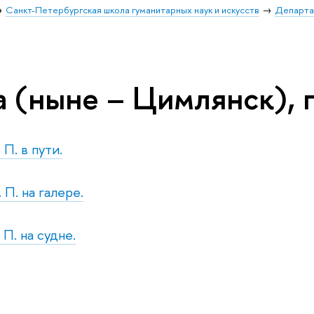
Санкт-Петербургская школа гуманитарных наук и искусств
Департа
 (ныне – Цимлянск), г
 П. в пути.
 П. на галере.
 П. на судне.