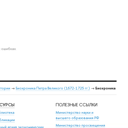
 ошибках.
стории
→
Биохроника Петра Великого (1672-1725 гг.)
→
Биохроника
ЕСУРСЫ
ПОЛЕЗНЫЕ ССЫЛКИ
блиотека
Министерство науки и
высшего образования РФ
бликации
Министерство просвещения
иный архив экономических