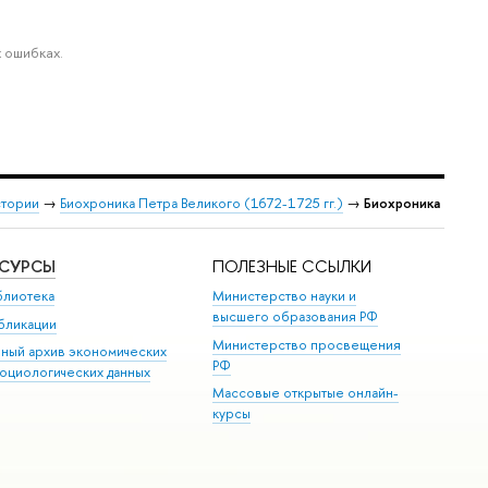
 ошибках.
стории
→
Биохроника Петра Великого (1672-1725 гг.)
→
Биохроника
ЕСУРСЫ
ПОЛЕЗНЫЕ ССЫЛКИ
блиотека
Министерство науки и
высшего образования РФ
бликации
Министерство просвещения
иный архив экономических
РФ
социологических данных
Массовые открытые онлайн-
курсы