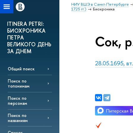
НИУ ВШЭ в Санкт-Петербурге
1725 гг.)
Биохроника
ITINERA PETRI:
БИОХРОНИКА
Сок, р
ПЕТРА
ВЕЛИКОГО ДЕНЬ
ЗА ДНЕМ
28.05.1695, вт.
Общий поиск
Поиск по
топонимам
Поиск по
персонам
Поиск по
названиям
Список