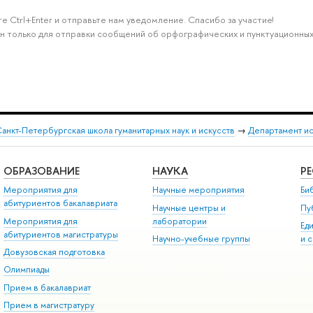
е Ctrl+Enter и отправьте нам уведомление. Спасибо за участие!
н только для отправки сообщений об орфографических и пунктуационных
анкт-Петербургская школа гуманитарных наук и искусств
→
Департамент и
ОБРАЗОВАНИЕ
НАУКА
Р
Мероприятия для
Научные мероприятия
Би
абитуриентов бакалавриата
Научные центры и
Пу
Мероприятия для
лаборатории
Ед
абитуриентов магистратуры
Научно-учебные группы
и 
Довузовская подготовка
Олимпиады
Прием в бакалавриат
Прием в магистратуру