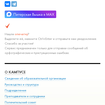
Нашли
опечатку
?
Выделите её, нажмите Ctrl+Enter и отправьте нам уведомление.
Спасибо за участие!
Сервис предназначен только для отправки сообщений об
орфографических и пунктуационных ошибках.
О КАМПУСЕ
ОБ
Сведения об образовательной организации
Мер
Руководство и структура
Мер
Подразделения
Дов
Преподаватели и сотрудники
Ол
Попечительский совет
При