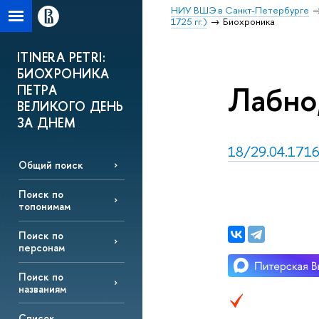
НИУ ВШЭ в Санкт-Петербурге
1725 гг.)
Биохроника
ITINERA PETRI:
БИОХРОНИКА
Лабно
ПЕТРА
ВЕЛИКОГО ДЕНЬ
ЗА ДНЕМ
18/29.04.1716,
Общий поиск
Поиск по
топонимам
Поиск по
персонам
Поиск по
названиям
Список