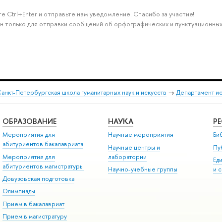
е Ctrl+Enter и отправьте нам уведомление. Спасибо за участие!
н только для отправки сообщений об орфографических и пунктуационных
анкт-Петербургская школа гуманитарных наук и искусств
→
Департамент и
ОБРАЗОВАНИЕ
НАУКА
Р
Мероприятия для
Научные мероприятия
Би
абитуриентов бакалавриата
Научные центры и
Пу
Мероприятия для
лаборатории
Ед
абитуриентов магистратуры
Научно-учебные группы
и 
Довузовская подготовка
Олимпиады
Прием в бакалавриат
Прием в магистратуру