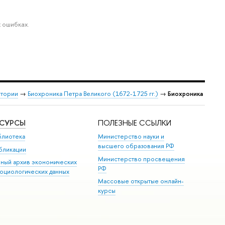
 ошибках.
стории
→
Биохроника Петра Великого (1672-1725 гг.)
→
Биохроника
ЕСУРСЫ
ПОЛЕЗНЫЕ ССЫЛКИ
блиотека
Министерство науки и
высшего образования РФ
бликации
Министерство просвещения
иный архив экономических
РФ
социологических данных
Массовые открытые онлайн-
курсы