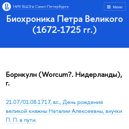
НИУ ВШЭ в Санкт-Петербурге
Меню
Биохроника Петра Великого
(1672-1725 гг.)
Борнкулн (Worcum?. Нидерланды),
г.
21.07/01.08.1717, вс., День рождения
великой княжны Наталии Алексеевны, внучки
П. П. в пути.