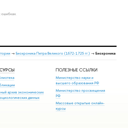
 ошибках.
стории
→
Биохроника Петра Великого (1672-1725 гг.)
→
Биохроника
ЕСУРСЫ
ПОЛЕЗНЫЕ ССЫЛКИ
блиотека
Министерство науки и
высшего образования РФ
бликации
Министерство просвещения
иный архив экономических
РФ
социологических данных
Массовые открытые онлайн-
курсы