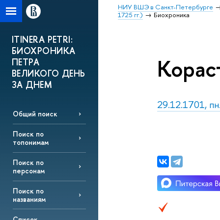
НИУ ВШЭ в Санкт-Петербурге
1725 гг.)
Биохроника
ITINERA PETRI:
БИОХРОНИКА
Корас
ПЕТРА
ВЕЛИКОГО ДЕНЬ
ЗА ДНЕМ
29.12.1701, пн
Общий поиск
Поиск по
топонимам
Поиск по
персонам
Поиск по
названиям
Список