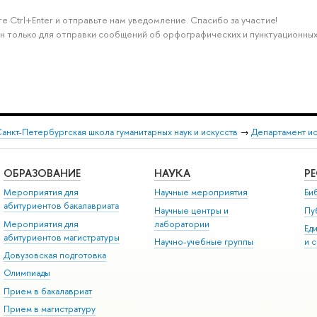
е Ctrl+Enter и отправьте нам уведомление. Спасибо за участие!
н только для отправки сообщений об орфографических и пунктуационных
анкт-Петербургская школа гуманитарных наук и искусств
→
Департамент и
ОБРАЗОВАНИЕ
НАУКА
Р
Мероприятия для
Научные мероприятия
Би
абитуриентов бакалавриата
Научные центры и
Пу
Мероприятия для
лаборатории
Ед
абитуриентов магистратуры
Научно-учебные группы
и 
Довузовская подготовка
Олимпиады
Прием в бакалавриат
Прием в магистратуру