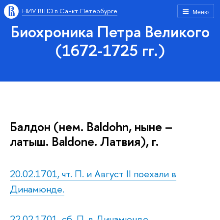
НИУ ВШЭ в Санкт-Петербурге
Меню
Биохроника Петра Великого
(1672-1725 гг.)
Балдон (нем. Baldohn, ныне –
латыш. Baldone. Латвия), г.
20.02.1701, чт. П. и Август II поехали в
Динамюнде.
22.02.1701, сб. П. в Динамюнде.