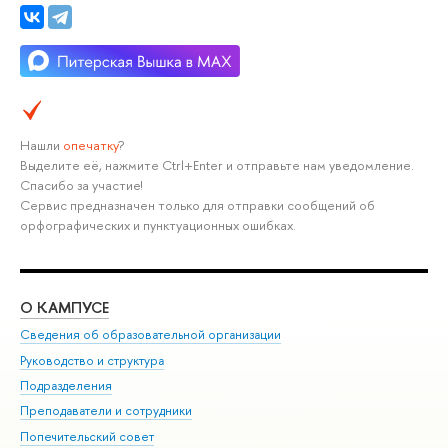
Нашли
опечатку
?
Выделите её, нажмите Ctrl+Enter и отправьте нам уведомление.
Спасибо за участие!
Сервис предназначен только для отправки сообщений об
орфографических и пунктуационных ошибках.
О КАМПУСЕ
ОБ
Сведения об образовательной организации
Мер
Руководство и структура
Мер
Подразделения
Дов
Преподаватели и сотрудники
Ол
Попечительский совет
При