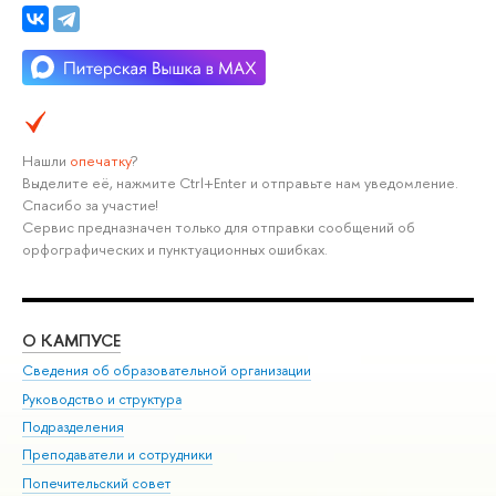
Нашли
опечатку
?
Выделите её, нажмите Ctrl+Enter и отправьте нам уведомление.
Спасибо за участие!
Сервис предназначен только для отправки сообщений об
орфографических и пунктуационных ошибках.
О КАМПУСЕ
ОБ
Сведения об образовательной организации
Мер
Руководство и структура
Мер
Подразделения
Дов
Преподаватели и сотрудники
Ол
Попечительский совет
При