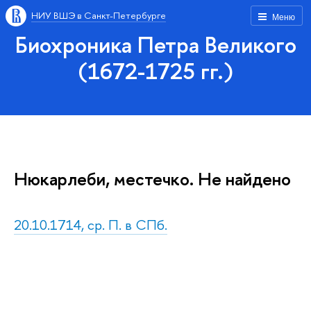
НИУ ВШЭ в Санкт-Петербурге
Меню
Биохроника Петра Великого
(1672-1725 гг.)
Нюкарлеби, местечко. Не найдено
20.10.1714, ср. П. в СПб.