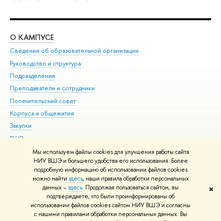
О КАМПУСЕ
ОБ
Сведения об образовательной организации
Мер
Руководство и структура
Мер
Подразделения
Дов
Преподаватели и сотрудники
Ол
Попечительский совет
При
Корпуса и общежития
При
Закупки
Ди
ВШЭ для студентов с ограниченными возможностями
До
здоровья и инвалидностью
Ас
Мы используем файлы cookies для улучшения работы сайта
Версия для слабовидящих
НИУ ВШЭ и большего удобства его использования. Более
Обр
подробную информацию об использовании файлов cookies
Единая платежная страница
можно найти
здесь
, наши правила обработки персональных
данных –
здесь
. Продолжая пользоваться сайтом, вы
✖
Редактору
подтверждаете, что были проинформированы об
© НИУ ВШЭ 1993–2026
Адреса и контакты
Условия использования
использовании файлов cookies сайтом НИУ ВШЭ и согласны
с нашими правилами обработки персональных данных. Вы
материалов
Политика конфиденциальности
Карта сайта