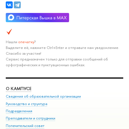
Нашли
опечатку
?
Выделите её, нажмите Ctrl+Enter и отправьте нам уведомление.
Спасибо за участие!
Сервис предназначен только для отправки сообщений об
орфографических и пунктуационных ошибках.
О КАМПУСЕ
ОБ
Сведения об образовательной организации
Мер
Руководство и структура
Мер
Подразделения
Дов
Преподаватели и сотрудники
Ол
Попечительский совет
При