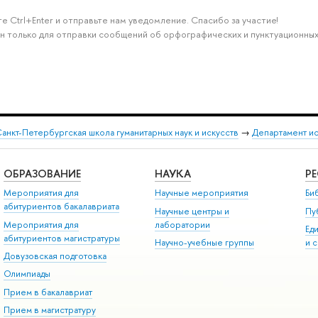
е Ctrl+Enter и отправьте нам уведомление. Спасибо за участие!
н только для отправки сообщений об орфографических и пунктуационных
анкт-Петербургская школа гуманитарных наук и искусств
→
Департамент и
ОБРАЗОВАНИЕ
НАУКА
Р
Мероприятия для
Научные мероприятия
Би
абитуриентов бакалавриата
Научные центры и
Пу
Мероприятия для
лаборатории
Ед
абитуриентов магистратуры
Научно-учебные группы
и 
Довузовская подготовка
Олимпиады
Прием в бакалавриат
Прием в магистратуру