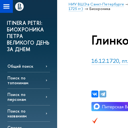
НИУ ВШЭ в Санкт-Петербурге
1725 гг.)
Биохроника
ITINERA PETRI:
БИОХРОНИКА
Глинко
ПЕТРА
ВЕЛИКОГО ДЕНЬ
ЗА ДНЕМ
16.12.1720, пт
Общий поиск
Поиск по
топонимам
Поиск по
персонам
Поиск по
названиям
Список