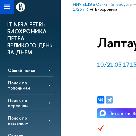
НИУ ВШЭ в Санкт-Петербурге
1725 гг.)
Биохроника
ITINERA PETRI:
БИОХРОНИКА
Лаптау
ПЕТРА
ВЕЛИКОГО ДЕНЬ
ЗА ДНЕМ
10/21.03.1713,
Общий поиск
Поиск по
топонимам
Поиск по
персонам
Поиск по
названиям
Список