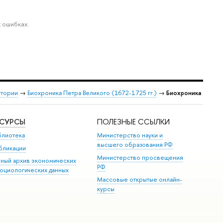
 ошибках.
стории
→
Биохроника Петра Великого (1672-1725 гг.)
→
Биохроника
ЕСУРСЫ
ПОЛЕЗНЫЕ ССЫЛКИ
блиотека
Министерство науки и
высшего образования РФ
бликации
Министерство просвещения
иный архив экономических
РФ
социологических данных
Массовые открытые онлайн-
курсы