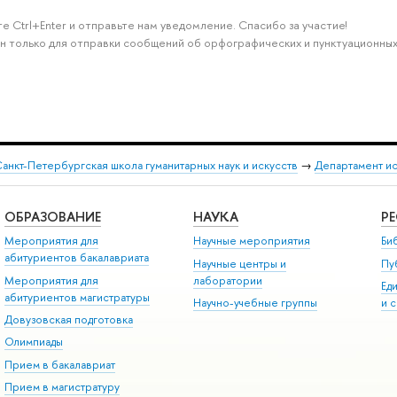
е Ctrl+Enter и отправьте нам уведомление. Спасибо за участие!
н только для отправки сообщений об орфографических и пунктуационных
анкт-Петербургская школа гуманитарных наук и искусств
→
Департамент и
ОБРАЗОВАНИЕ
НАУКА
Р
Мероприятия для
Научные мероприятия
Би
абитуриентов бакалавриата
Научные центры и
Пу
Мероприятия для
лаборатории
Ед
абитуриентов магистратуры
Научно-учебные группы
и 
Довузовская подготовка
Олимпиады
Прием в бакалавриат
Прием в магистратуру