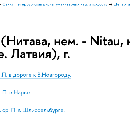
Санкт-Петербургская школа гуманитарных наук и искусств
Департа
(Нитава, нем. - Nitau,
e. Латвия), г.
 .П. в дороге к В.Новгороду.
. П. в Нарве.
, ср. П. в Шлиссельбурге.