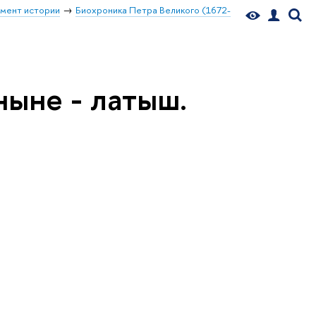
мент истории
Биохроника Петра Великого (1672-
 ныне - латыш.