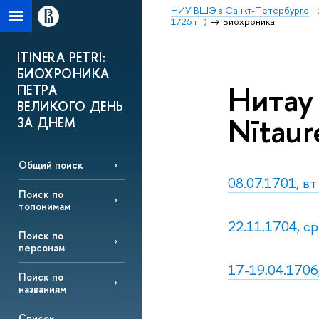
НИУ ВШЭ в Санкт-Петербурге
1725 гг.)
Биохроника
ITINERA PETRI:
БИОХРОНИКА
Нитау 
ПЕТРА
ВЕЛИКОГО ДЕНЬ
Nītaur
ЗА ДНЕМ
Общий поиск
08.07.1701, вт
Поиск по
топонимам
22.11.1704, ср
Поиск по
персонам
17-19.04.1706
Поиск по
названиям
Список