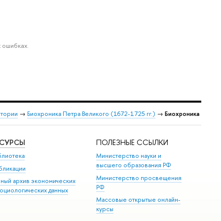
 ошибках.
стории
→
Биохроника Петра Великого (1672-1725 гг.)
→
Биохроника
ЕСУРСЫ
ПОЛЕЗНЫЕ ССЫЛКИ
блиотека
Министерство науки и
высшего образования РФ
бликации
Министерство просвещения
иный архив экономических
РФ
социологических данных
Массовые открытые онлайн-
курсы