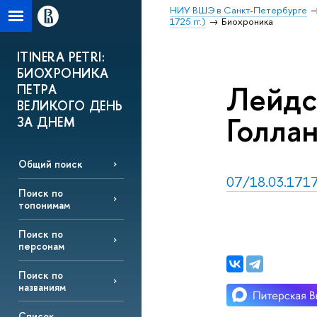
НИУ ВШЭ в Санкт-Петербурге
1725 гг.)
Биохроника
ITINERA PETRI:
БИОХРОНИКА
Лейдс
ПЕТРА
ВЕЛИКОГО ДЕНЬ
Голлан
ЗА ДНЕМ
Общий поиск
07/18.03.1717,
Поиск по
топонимам
Поиск по
персонам
Поиск по
названиям
Список