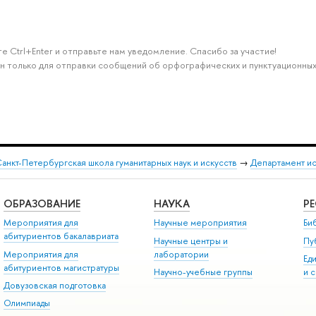
е Ctrl+Enter и отправьте нам уведомление. Спасибо за участие!
н только для отправки сообщений об орфографических и пунктуационных
анкт-Петербургская школа гуманитарных наук и искусств
→
Департамент и
ОБРАЗОВАНИЕ
НАУКА
Р
Мероприятия для
Научные мероприятия
Би
абитуриентов бакалавриата
Научные центры и
Пу
Мероприятия для
лаборатории
Ед
абитуриентов магистратуры
Научно-учебные группы
и 
Довузовская подготовка
Олимпиады