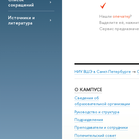
сокращений
Нашли
опечатку
?
Источники и
Выделите её, нажмит
литература
Сервис предназначе
НИУ ВШЭ в Санкт-Петербурге
→
С
О КАМПУСЕ
Сведения об
образовательной организации
Руководство и структура
Подразделения
Преподаватели и сотрудники
Попечительский совет