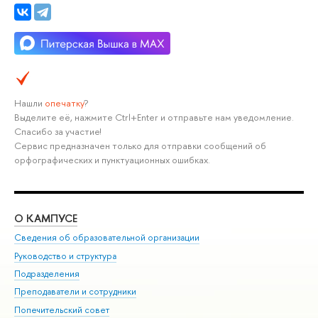
Нашли
опечатку
?
Выделите её, нажмите Ctrl+Enter и отправьте нам уведомление.
Спасибо за участие!
Сервис предназначен только для отправки сообщений об
орфографических и пунктуационных ошибках.
О КАМПУСЕ
ОБ
Сведения об образовательной организации
Мер
Руководство и структура
Мер
Подразделения
Дов
Преподаватели и сотрудники
Ол
Попечительский совет
При