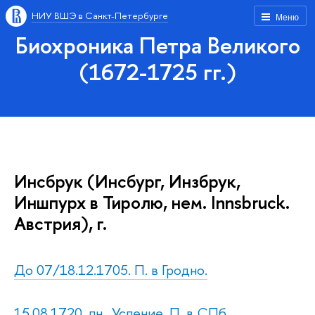
НИУ ВШЭ в Санкт-Петербурге
Меню
Биохроника Петра Великого
(1672-1725 гг.)
Инсбрук (Инсбург, Инзбрук,
Иншпурх в Тиролю, нем. Innsbruck.
Австрия), г.
До 07/18.12.1705. П. в Гродно.
15.08.1720, пн., Успение. П. в СПб.