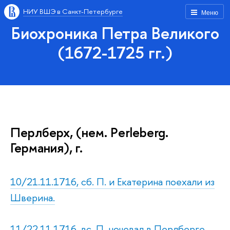
НИУ ВШЭ в Санкт-Петербурге
Меню
Биохроника Петра Великого
(1672-1725 гг.)
Перлберх, (нем. Рerleberg.
Германия), г.
10/21.11.1716, сб. П. и Екатерина поехали из
Шверина.
11/22.11.1716, вс. П. ночевал в Перлберге.