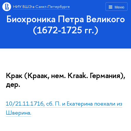
НИУ ВШЭ в Санкт-Петербурге
Меню
Биохроника Петра Великого
(1672-1725 гг.)
Крак (Краак, нем. Kraak. Германия),
дер.
10/21.11.1716, сб. П. и Екатерина поехали из
Шверина.