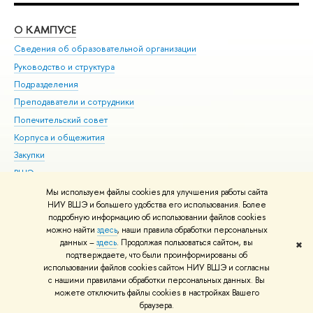
О КАМПУСЕ
ОБ
Сведения об образовательной организации
Мер
Руководство и структура
Мер
Подразделения
Дов
Преподаватели и сотрудники
Ол
Попечительский совет
При
Корпуса и общежития
При
Закупки
Ди
ВШЭ для студентов с ограниченными возможностями
До
здоровья и инвалидностью
Ас
Мы используем файлы cookies для улучшения работы сайта
Версия для слабовидящих
НИУ ВШЭ и большего удобства его использования. Более
Обр
подробную информацию об использовании файлов cookies
Единая платежная страница
можно найти
здесь
, наши правила обработки персональных
данных –
здесь
. Продолжая пользоваться сайтом, вы
✖
Редактору
подтверждаете, что были проинформированы об
© НИУ ВШЭ 1993–2026
Адреса и контакты
Условия использования
использовании файлов cookies сайтом НИУ ВШЭ и согласны
с нашими правилами обработки персональных данных. Вы
материалов
Политика конфиденциальности
Карта сайта
можете отключить файлы cookies в настройках Вашего
Шрифты HSE Sans и HSE Slab разработаны в
Школе дизайна НИУ ВШЭ
браузера.