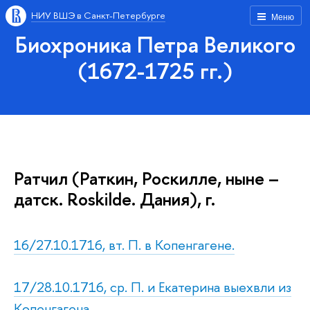
НИУ ВШЭ в Санкт-Петербурге
Меню
Биохроника Петра Великого
(1672-1725 гг.)
Ратчил (Раткин, Роскилле, ныне –
датск. Rоskilde. Дания), г.
16/27.10.1716, вт. П. в Копенгагене.
17/28.10.1716, ср. П. и Екатерина выехвли из
Копенгагена.