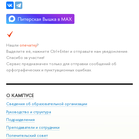
Нашли
опечатку
?
Выделите её, нажмите Ctrl+Enter и отправьте нам уведомление.
Спасибо за участие!
Сервис предназначен только для отправки сообщений об
орфографических и пунктуационных ошибках.
О КАМПУСЕ
ОБ
Сведения об образовательной организации
Мер
Руководство и структура
Мер
Подразделения
Дов
Преподаватели и сотрудники
Ол
Попечительский совет
При