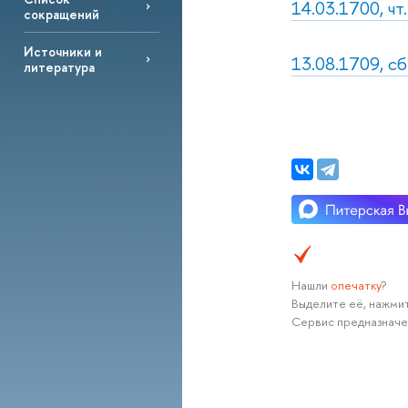
14.03.1700, чт
сокращений
Источники и
13.08.1709, сб
литература
Нашли
опечатку
?
Выделите её, нажмит
Сервис предназначе