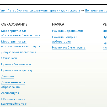
анкт-Петербургская школа гуманитарных наук и искусств
→
Департамент и
ОБРАЗОВАНИЕ
НАУКА
Р
Мероприятия для
Научные мероприятия
Би
абитуриентов бакалавриата
Научные центры и
Пу
Мероприятия для
лаборатории
Ед
абитуриентов магистратуры
Научно-учебные группы
и 
Довузовская подготовка
Олимпиады
Прием в бакалавриат
Прием в магистратуру
Диплом+
Дополнительное
образование
Аспирантура
Обратная связь и
взаимодействие с