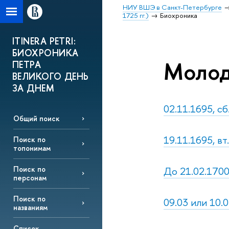
НИУ ВШЭ в Санкт-Петербурге
1725 гг.)
Биохроника
ITINERA PETRI:
БИОХРОНИКА
Молод
ПЕТРА
ВЕЛИКОГО ДЕНЬ
ЗА ДНЕМ
02.11.1695, сб
Общий поиск
19.11.1695, вт
Поиск по
топонимам
До 21.02.1700,
Поиск по
персонам
Поиск по
09.03 или 10.0
названиям
Список