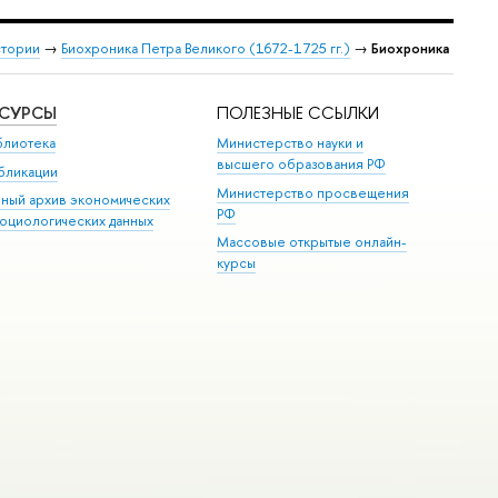
стории
→
Биохроника Петра Великого (1672-1725 гг.)
→
Биохроника
ЕСУРСЫ
ПОЛЕЗНЫЕ ССЫЛКИ
блиотека
Министерство науки и
высшего образования РФ
бликации
Министерство просвещения
иный архив экономических
РФ
социологических данных
Массовые открытые онлайн-
курсы