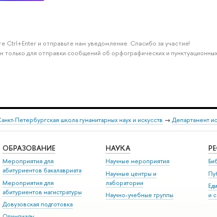
е Ctrl+Enter и отправьте нам уведомление. Спасибо за участие!
н только для отправки сообщений об орфографических и пунктуационных
анкт-Петербургская школа гуманитарных наук и искусств
→
Департамент и
ОБРАЗОВАНИЕ
НАУКА
Р
Мероприятия для
Научные мероприятия
Би
абитуриентов бакалавриата
Научные центры и
Пу
Мероприятия для
лаборатории
Ед
абитуриентов магистратуры
Научно-учебные группы
и 
Довузовская подготовка
Олимпиады