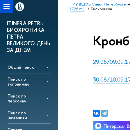
НИУ ВШЭ в Санкт-Петербурге
1725 гг.)
Биохроника
ITINERA PETRI:
БИОХРОНИКА
Кронбо
ПЕТРА
ВЕЛИКОГО ДЕНЬ
ЗА ДНЕМ
29.08/09.09.17
Общий поиск
30.08/10.09.17
Поиск по
топонимам
Поиск по
персонам
Поиск по
названиям
Список