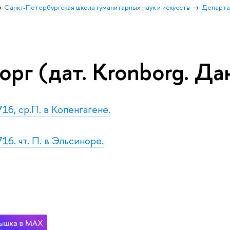
Санкт-Петербургская школа гуманитарных наук и искусств
Департа
рг (дат. Kronborg. Дан
16, ср.П. в Копенгагене.
16. чт. П. в Эльсиноре.