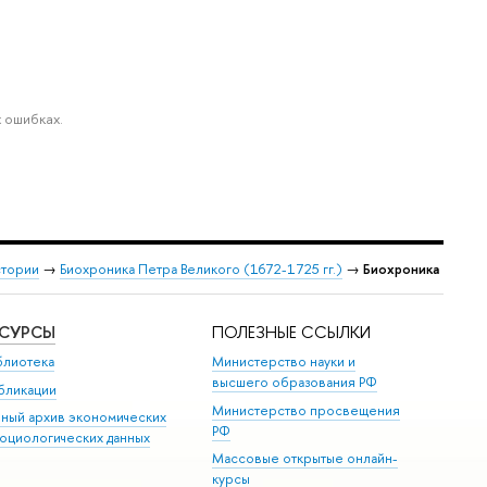
 ошибках.
стории
→
Биохроника Петра Великого (1672-1725 гг.)
→
Биохроника
ЕСУРСЫ
ПОЛЕЗНЫЕ ССЫЛКИ
блиотека
Министерство науки и
высшего образования РФ
бликации
Министерство просвещения
иный архив экономических
РФ
социологических данных
Массовые открытые онлайн-
курсы