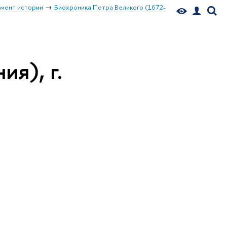
мент истории
Биохроника Петра Великого (1672-
ия), г.