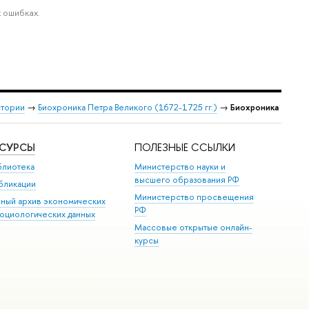
 ошибках.
стории
→
Биохроника Петра Великого (1672-1725 гг.)
→
Биохроника
ЕСУРСЫ
ПОЛЕЗНЫЕ ССЫЛКИ
блиотека
Министерство науки и
высшего образования РФ
бликации
Министерство просвещения
иный архив экономических
РФ
социологических данных
Массовые открытые онлайн-
курсы