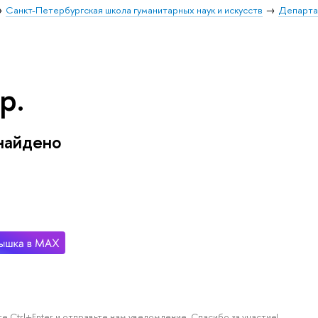
Санкт-Петербургская школа гуманитарных наук и искусств
Департа
р.
найдено
е Ctrl+Enter и отправьте нам уведомление. Спасибо за участие!