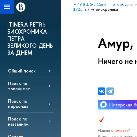
НИУ ВШЭ в Санкт-Петербурге
1725 гг.)
Биохроника
ITINERA PETRI:
БИОХРОНИКА
Амур, 
ПЕТРА
ВЕЛИКОГО ДЕНЬ
ЗА ДНЕМ
Ничего не 
Общий поиск
Поиск по
топонимам
Поиск по
персонам
Поиск по
названиям
Нашли
опечатку
?
Выделите её, нажмит
Список