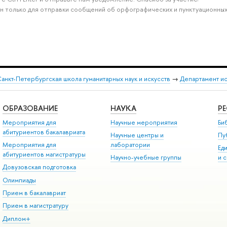
н только для отправки сообщений об орфографических и пунктуационных
анкт-Петербургская школа гуманитарных наук и искусств
→
Департамент и
ОБРАЗОВАНИЕ
НАУКА
Р
Мероприятия для
Научные мероприятия
Би
абитуриентов бакалавриата
Научные центры и
Пу
Мероприятия для
лаборатории
Ед
абитуриентов магистратуры
Научно-учебные группы
и 
Довузовская подготовка
Олимпиады
Прием в бакалавриат
Прием в магистратуру
Диплом+