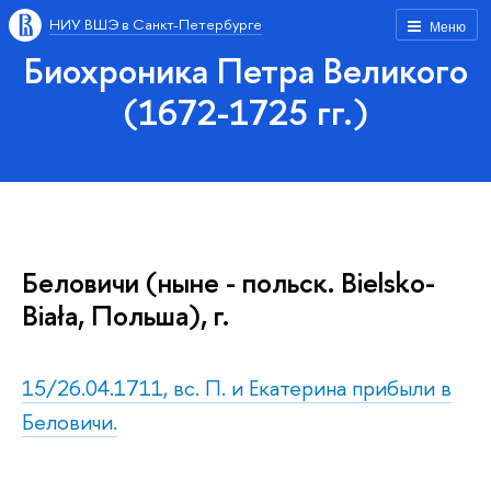
НИУ ВШЭ в Санкт-Петербурге
Меню
Биохроника Петра Великого
(1672-1725 гг.)
Беловичи (ныне - польск. Bielsko-
Biała, Польша), г.
15/26.04.1711, вс. П. и Екатерина прибыли в
Беловичи.