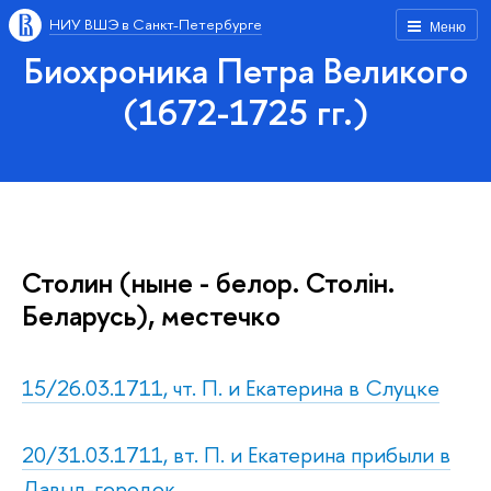
НИУ ВШЭ в Санкт-Петербурге
Меню
Биохроника Петра Великого
(1672-1725 гг.)
Столин (ныне - белор. Столiн.
Беларусь), местечко
15/26.03.1711, чт. П. и Екатерина в Слуцке
20/31.03.1711, вт. П. и Екатерина прибыли в
Давыд-городок.