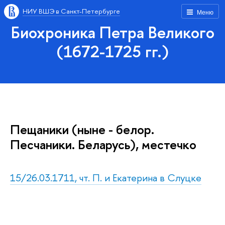
НИУ ВШЭ в Санкт-Петербурге
Меню
Биохроника Петра Великого
(1672-1725 гг.)
Пещаники (ныне - белор.
Песчаники. Беларусь), местечко
15/26.03.1711, чт. П. и Екатерина в Слуцке