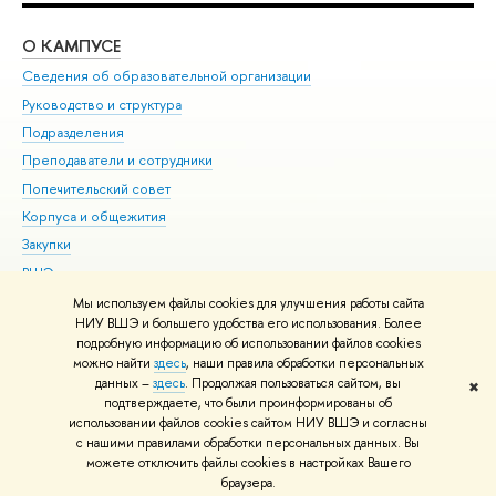
О КАМПУСЕ
ОБ
Сведения об образовательной организации
Мер
Руководство и структура
Мер
Подразделения
Дов
Преподаватели и сотрудники
Ол
Попечительский совет
При
Корпуса и общежития
При
Закупки
Ди
ВШЭ для студентов с ограниченными возможностями
До
здоровья и инвалидностью
Ас
Мы используем файлы cookies для улучшения работы сайта
Версия для слабовидящих
НИУ ВШЭ и большего удобства его использования. Более
Обр
подробную информацию об использовании файлов cookies
Единая платежная страница
можно найти
здесь
, наши правила обработки персональных
данных –
здесь
. Продолжая пользоваться сайтом, вы
✖
Редактору
подтверждаете, что были проинформированы об
© НИУ ВШЭ 1993–2026
Адреса и контакты
Условия использования
использовании файлов cookies сайтом НИУ ВШЭ и согласны
с нашими правилами обработки персональных данных. Вы
материалов
Политика конфиденциальности
Карта сайта
можете отключить файлы cookies в настройках Вашего
Шрифты HSE Sans и HSE Slab разработаны в
Школе дизайна НИУ ВШЭ
браузера.