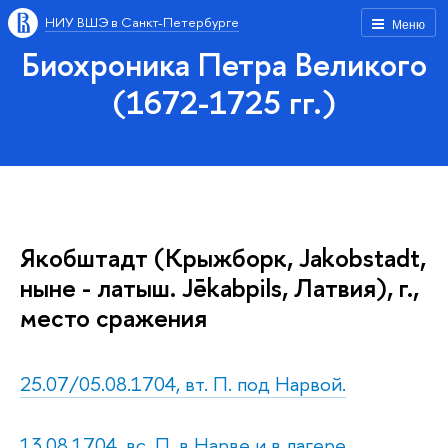
НИУ ВШЭ в Санкт-Петербурге
Меню
Биохроника Петра Великого
(1672-1725 гг.)
Якобштадт (Крыжборк, Jakobstadt,
ныне - латыш. Jēkabpils, Латвия), г.,
место сражения
25.07/05.08.1704, вт. П. под Нарвой.
13.08.1704, вс. П. в Нарве и в лагере.