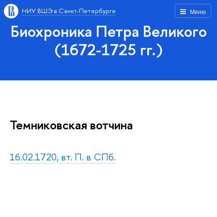
НИУ ВШЭ в Санкт-Петербурге
Меню
Биохроника Петра Великого
(1672-1725 гг.)
Темниковская вотчина
16.02.1720, вт. П. в СПб.