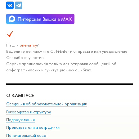
Нашли
опечатку
?
Выделите её, нажмите Ctrl+Enter и отправьте нам уведомление.
Спасибо за участие!
Сервис предназначен только для отправки сообщений об
орфографических и пунктуационных ошибках.
О КАМПУСЕ
ОБ
Сведения об образовательной организации
Мер
Руководство и структура
Мер
Подразделения
Дов
Преподаватели и сотрудники
Ол
Попечительский совет
При