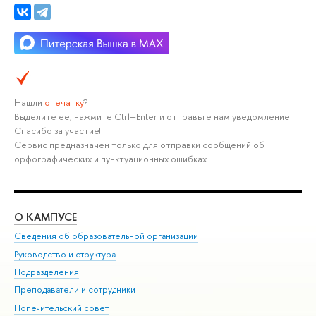
Нашли
опечатку
?
Выделите её, нажмите Ctrl+Enter и отправьте нам уведомление.
Спасибо за участие!
Сервис предназначен только для отправки сообщений об
орфографических и пунктуационных ошибках.
О КАМПУСЕ
ОБ
Сведения об образовательной организации
Мер
Руководство и структура
Мер
Подразделения
Дов
Преподаватели и сотрудники
Ол
Попечительский совет
При