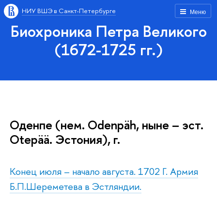
НИУ ВШЭ в Санкт-Петербурге
Меню
Биохроника Петра Великого
(1672-1725 гг.)
Оденпе (нем. Odenpäh, ныне – эст.
Otepää. Эстония), г.
Конец июля – начало августа. 1702 Г. Армия
Б.П.Шереметева в Эстляндии.