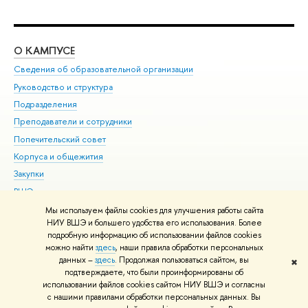
О КАМПУСЕ
ОБ
Сведения об образовательной организации
Мер
Руководство и структура
Мер
Подразделения
Дов
Преподаватели и сотрудники
Ол
Попечительский совет
При
Корпуса и общежития
При
Закупки
Ди
ВШЭ для студентов с ограниченными возможностями
До
здоровья и инвалидностью
Ас
Мы используем файлы cookies для улучшения работы сайта
Версия для слабовидящих
НИУ ВШЭ и большего удобства его использования. Более
Обр
подробную информацию об использовании файлов cookies
Единая платежная страница
можно найти
здесь
, наши правила обработки персональных
данных –
здесь
. Продолжая пользоваться сайтом, вы
✖
Редактору
подтверждаете, что были проинформированы об
© НИУ ВШЭ 1993–2026
Адреса и контакты
Условия использования
использовании файлов cookies сайтом НИУ ВШЭ и согласны
с нашими правилами обработки персональных данных. Вы
материалов
Политика конфиденциальности
Карта сайта