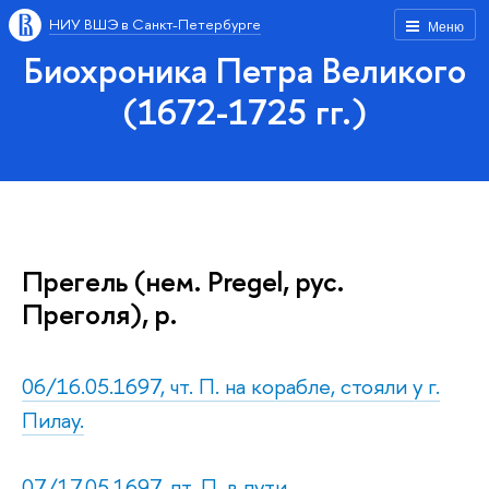
НИУ ВШЭ в Санкт-Петербурге
Меню
Биохроника Петра Великого
(1672-1725 гг.)
Прегель (нем. Pregel, рус.
Преголя), р.
06/16.05.1697, чт. П. на корабле, стояли у г.
Пилау.
07/17.05.1697, пт. П. в пути.