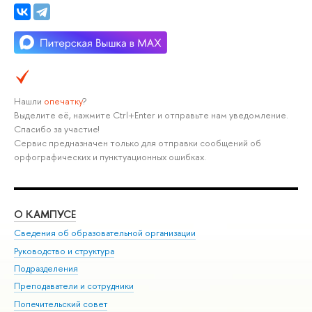
Нашли
опечатку
?
Выделите её, нажмите Ctrl+Enter и отправьте нам уведомление.
Спасибо за участие!
Сервис предназначен только для отправки сообщений об
орфографических и пунктуационных ошибках.
О КАМПУСЕ
ОБ
Сведения об образовательной организации
Мер
Руководство и структура
Мер
Подразделения
Дов
Преподаватели и сотрудники
Ол
Попечительский совет
При