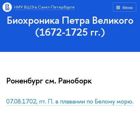
НИУ ВШЭ в Санкт-Петербурге
Меню
Биохроника Петра Великого
(1672-1725 гг.)
Роненбург см. Раноборк
07.08.1702, пт. П. в плавании по Белому морю.