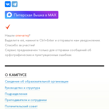
Нашли
опечатку
?
Выделите её, нажмите Ctrl+Enter и отправьте нам уведомление.
Спасибо за участие!
Сервис предназначен только для отправки сообщений об
орфографических и пунктуационных ошибках.
О КАМПУСЕ
ОБ
Сведения об образовательной организации
Мер
Руководство и структура
Мер
Подразделения
Дов
Преподаватели и сотрудники
Ол
Попечительский совет
При