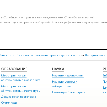
е Ctrl+Enter и отправьте нам уведомление. Спасибо за участие!
н только для отправки сообщений об орфографических и пунктуационных
анкт-Петербургская школа гуманитарных наук и искусств
→
Департамент и
ОБРАЗОВАНИЕ
НАУКА
Р
Мероприятия для
Научные мероприятия
Би
абитуриентов бакалавриата
Научные центры и
Пу
Мероприятия для
лаборатории
Ед
абитуриентов магистратуры
Научно-учебные группы
и 
Довузовская подготовка
Олимпиады