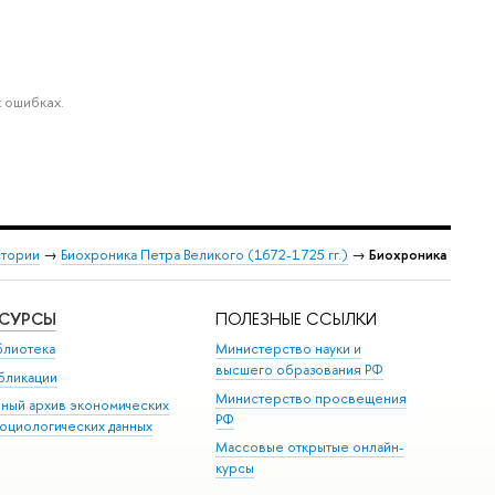
 ошибках.
стории
→
Биохроника Петра Великого (1672-1725 гг.)
→
Биохроника
ЕСУРСЫ
ПОЛЕЗНЫЕ ССЫЛКИ
блиотека
Министерство науки и
высшего образования РФ
бликации
Министерство просвещения
иный архив экономических
РФ
социологических данных
Массовые открытые онлайн-
курсы