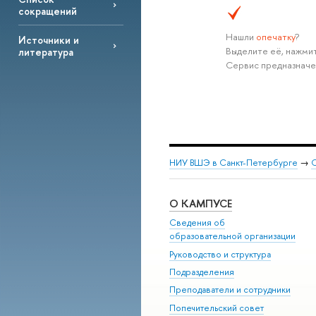
сокращений
Нашли
опечатку
?
Источники и
Выделите её, нажмит
литература
Сервис предназначе
НИУ ВШЭ в Санкт-Петербурге
→
С
О КАМПУСЕ
Сведения об
образовательной организации
Руководство и структура
Подразделения
Преподаватели и сотрудники
Попечительский совет