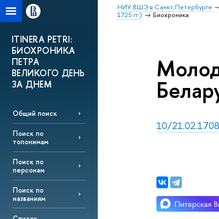
НИУ ВШЭ в Санкт-Петербурге
1725 гг.)
Биохроника
ITINERA PETRI:
БИОХРОНИКА
Молоде
ПЕТРА
ВЕЛИКОГО ДЕНЬ
Белар
ЗА ДНЕМ
Общий поиск
10/21.02.1708,
Поиск по
топонимам
Поиск по
персонам
Поиск по
названиям
Список