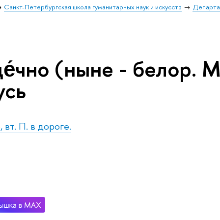
Санкт-Петербургская школа гуманитарных наук и искусств
Департа
́чно (ныне - белор. Ма
усь
 вт. П. в дороге.