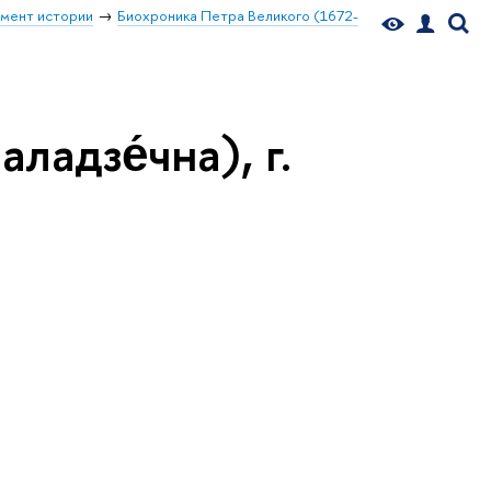
мент истории
Биохроника Петра Великого (1672-
ладзе́чна), г.