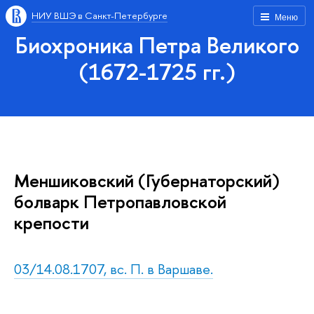
НИУ ВШЭ в Санкт-Петербурге
Меню
Биохроника Петра Великого
(1672-1725 гг.)
Меншиковский (Губернаторский)
болварк Петропавловской
крепости
03/14.08.1707, вс. П. в Варшаве.