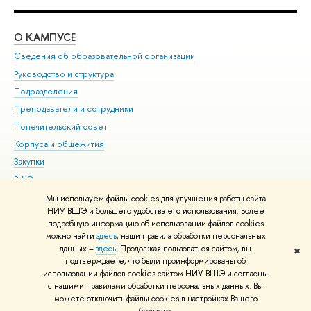
О КАМПУСЕ
ОБ
Сведения об образовательной организации
Мер
Руководство и структура
Мер
Подразделения
Дов
Преподаватели и сотрудники
Ол
Попечительский совет
При
Корпуса и общежития
При
Закупки
Ди
ВШЭ для студентов с ограниченными возможностями
До
здоровья и инвалидностью
Ас
Мы используем файлы cookies для улучшения работы сайта
Версия для слабовидящих
НИУ ВШЭ и большего удобства его использования. Более
Обр
подробную информацию об использовании файлов cookies
Единая платежная страница
можно найти
здесь
, наши правила обработки персональных
данных –
здесь
. Продолжая пользоваться сайтом, вы
✖
Редактору
подтверждаете, что были проинформированы об
© НИУ ВШЭ 1993–2026
Адреса и контакты
Условия использования
использовании файлов cookies сайтом НИУ ВШЭ и согласны
с нашими правилами обработки персональных данных. Вы
материалов
Политика конфиденциальности
Карта сайта
можете отключить файлы cookies в настройках Вашего
Шрифты HSE Sans и HSE Slab разработаны в
Школе дизайна НИУ ВШЭ