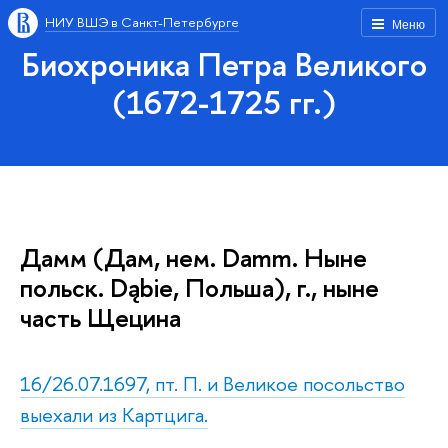
НИУ ВШЭ в Санкт-Петербурге
Меню
Биохроника Петра Великого
(1672-1725 гг.)
Дамм (Дам, нем. Damm. Ныне
польск. Dąbie, Польша), г., ныне
часть Щецина
16/26.07.1697, пт. П. и Великое посольство
выехали из Картцига.