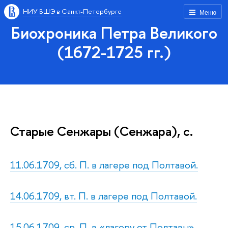
НИУ ВШЭ в Санкт-Петербурге
Меню
Биохроника Петра Великого
(1672-1725 гг.)
Старые Сенжары (Сенжара), с.
11.06.1709, сб. П. в лагере под Полтавой.
14.06.1709, вт. П. в лагере под Полтавой.
15.06.1709, ср. П. в «лагору от Полтавы».