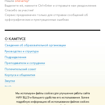
Нашли
опечатку
?
Выделите её, нажмите Ctrl+Enter и отправьте нам уведомление.
Спасибо за участие!
Сервис предназначен только для отправки сообщений об
орфографических и пунктуационных ошибках.
О КАМПУСЕ
ОБ
Сведения об образовательной организации
Мер
Руководство и структура
Мер
Подразделения
Дов
Преподаватели и сотрудники
Ол
Попечительский совет
При
Корпуса и общежития
При
Закупки
Ди
ВШЭ для студентов с ограниченными возможностями
До
здоровья и инвалидностью
Ас
Мы используем файлы cookies для улучшения работы сайта
Версия для слабовидящих
НИУ ВШЭ и большего удобства его использования. Более
Обр
подробную информацию об использовании файлов cookies
Единая платежная страница