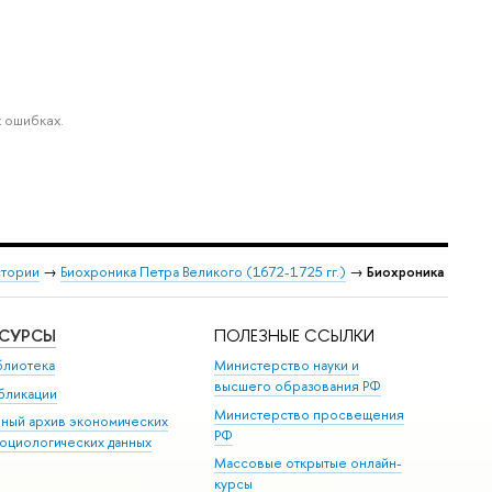
 ошибках.
стории
→
Биохроника Петра Великого (1672-1725 гг.)
→
Биохроника
ЕСУРСЫ
ПОЛЕЗНЫЕ ССЫЛКИ
блиотека
Министерство науки и
высшего образования РФ
бликации
Министерство просвещения
иный архив экономических
РФ
социологических данных
Массовые открытые онлайн-
курсы