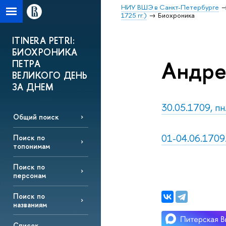
НИУ ВШЭ в Санкт-Петербурге
1725 гг.)
Биохроника
ITINERA PETRI:
БИОХРОНИКА
Андре
ПЕТРА
ВЕЛИКОГО ДЕНЬ
ЗА ДНЕМ
30.05.1709, п
Общий поиск
01-04.06.1709.
Поиск по
топонимам
Поиск по
персонам
Поиск по
названиям
Список