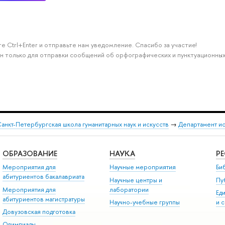
е Ctrl+Enter и отправьте нам уведомление. Спасибо за участие!
н только для отправки сообщений об орфографических и пунктуационных
анкт-Петербургская школа гуманитарных наук и искусств
→
Департамент и
ОБРАЗОВАНИЕ
НАУКА
Р
Мероприятия для
Научные мероприятия
Би
абитуриентов бакалавриата
Научные центры и
Пу
Мероприятия для
лаборатории
Ед
абитуриентов магистратуры
Научно-учебные группы
и 
Довузовская подготовка
Олимпиады