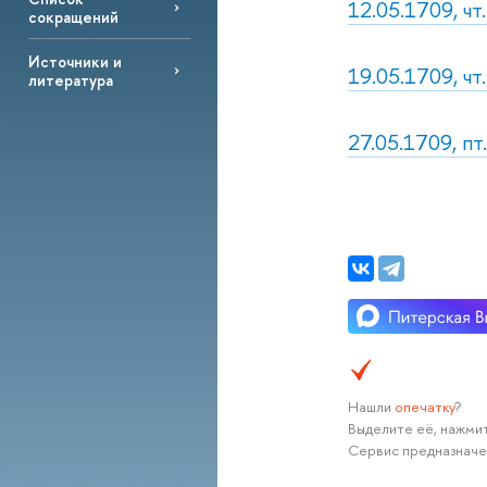
12.05.1709, чт
сокращений
Источники и
19.05.1709, чт
литература
27.05.1709, пт
Нашли
опечатку
?
Выделите её, нажмит
Сервис предназначе