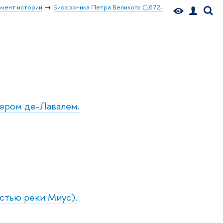
мент истории
Биохроника Петра Великого (1672-
нером де-Лавалем.
устью реки Миус).