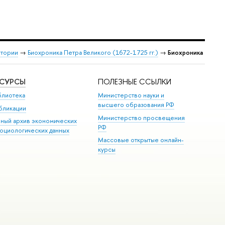
стории
→
Биохроника Петра Великого (1672-1725 гг.)
→
Биохроника
ЕСУРСЫ
ПОЛЕЗНЫЕ ССЫЛКИ
блиотека
Министерство науки и
высшего образования РФ
бликации
Министерство просвещения
иный архив экономических
РФ
социологических данных
Массовые открытые онлайн-
курсы