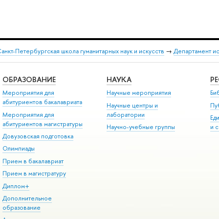
анкт-Петербургская школа гуманитарных наук и искусств
→
Департамент и
ОБРАЗОВАНИЕ
НАУКА
Р
Мероприятия для
Научные мероприятия
Би
абитуриентов бакалавриата
Научные центры и
Пу
Мероприятия для
лаборатории
Ед
абитуриентов магистратуры
Научно-учебные группы
и 
Довузовская подготовка
Олимпиады
Прием в бакалавриат
Прием в магистратуру
Диплом+
Дополнительное
образование