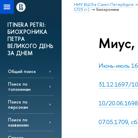
НИУ ВШЭ в Санкт-Петербурге
1725 гг.)
Биохроника
ITINERA PETRI:
БИОХРОНИКА
Миус, 
ПЕТРА
ВЕЛИКОГО ДЕНЬ
ЗА ДНЕМ
Июнь-июль 16
Общий поиск
31.12.1697/10
Поиск по
топонимам
10/20.06.1698,
Поиск по
персонам
Поиск по
07.05.1709, сб
названиям
Список