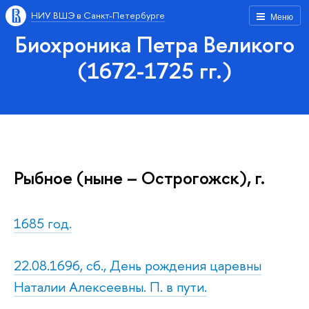
НИУ ВШЭ в Санкт-Петербурге
Меню
Биохроника Петра Великого
(1672-1725 гг.)
Рыбное (ныне – Острогожск), г.
1685 год.
22.08.1696, сб., День рождения царевны
Наталии Алексеевны. П. в пути.